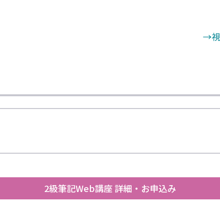
。
→
2級筆記Web講座 詳細・お申込み