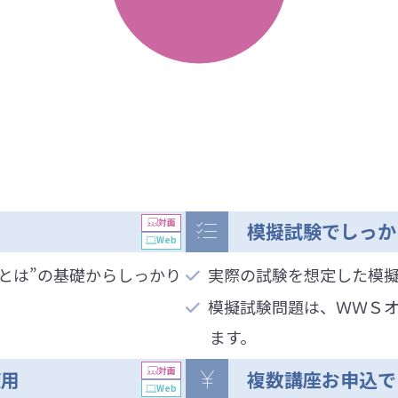
対面
模擬試験でしっか
Web
とは”の基礎からしっかり
実際の試験を想定した模
模擬試験問題は、ＷＷＳ
ます。
対面
使⽤
複数講座お申込で
Web