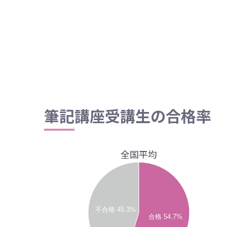
筆記講座受講生の合格率
全国平均
不合格 45.3%
合格 54.7%