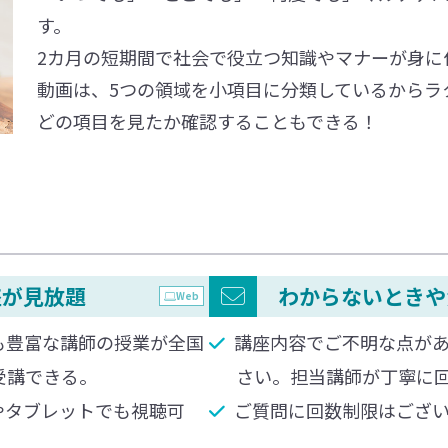
す。
2カ月の短期間で社会で役立つ知識やマナーが身に
動画は、5つの領域を小項目に分類しているからラ
どの項目を見たか確認することもできる！
座が⾒放題
わからないときや
Web
も豊富な講師の授業が全国
講座内容でご不明な点が
受講できる。
さい。担当講師が丁寧に
やタブレットでも視聴可
ご質問に回数制限はござ