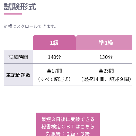
試験形式
※横にスクロールできます。
1級
準1級
試験時間
140分
130分
全17問
全23問
筆記問題数
（すべて記述式）
（選択14 問、記述 9 問）
最短３日後に受験できる
秘書検定ＣＢＴはこちら
対象級：２級・３級